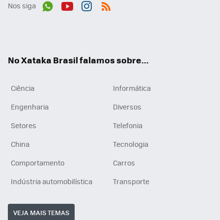
Nos siga
Wh
You
Inst
RSS
ats
tub
agr
App
e
am
No Xataka Brasil falamos sobre...
Ciência
Informática
Engenharia
Diversos
Setores
Telefonia
China
Tecnologia
Comportamento
Carros
Indústria automobilística
Transporte
VEJA MAIS TEMAS