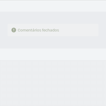
FACEBOOK
TWITTER
FLIPBOARD
E-
WHATSAPP
MAIL
Comentários fechados