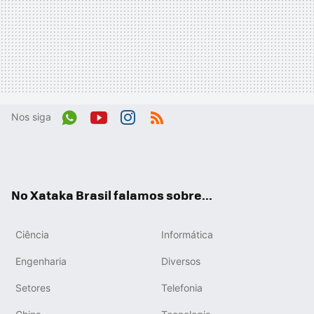
Nos siga
Wh
You
Inst
RSS
ats
tub
agr
App
e
am
No Xataka Brasil falamos sobre...
Ciência
Informática
Engenharia
Diversos
Setores
Telefonia