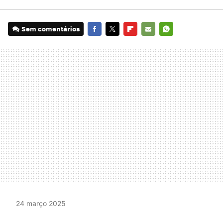
Sem comentários
FACEBOOK
TWITTER
FLIPBOARD
E-
WHATSAPP
MAIL
24 março 2025