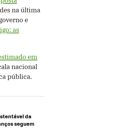
des na última
 governo e
go: as
estimado em
ala nacional
ca pública.
stentável da
vanços seguem