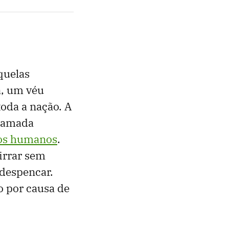
quelas
a, um véu
toda a nação. A
 camada
 os humanos
.
irrar sem
 despencar.
o por causa de