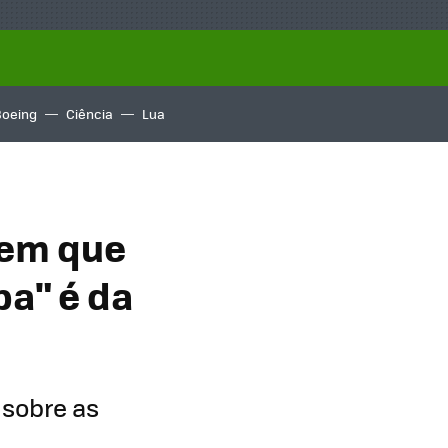
Boeing
Ciência
Lua
 em que
pa" é da
l sobre as
.