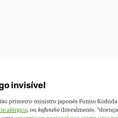
o invisível
tão primeiro-ministro japonês Fumio Kishida
ite alérgica
, ou
kafunshō
(literalmente, “doença
a, uma
emergência nacional que exigia uma re