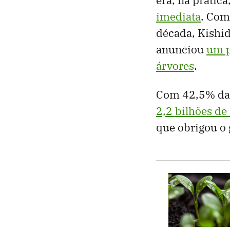
imediata
. Com
década, Kishid
anunciou
um p
árvores
.
Com 42,5% da 
2,2 bilhões de
que obrigou o 