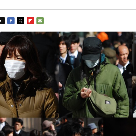
s
FACEBOOK
TWITTER
FLIPBOARD
E-
MAIL