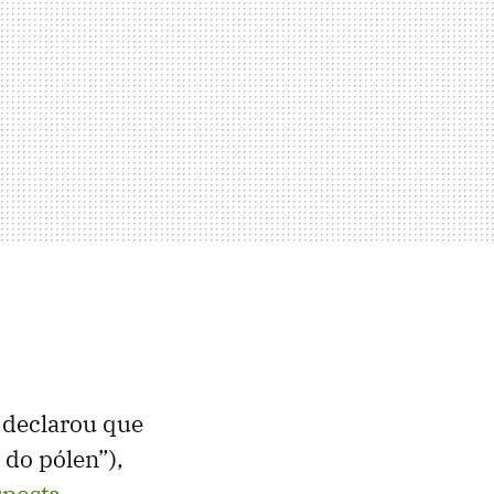
 declarou que
 do pólen”),
sposta