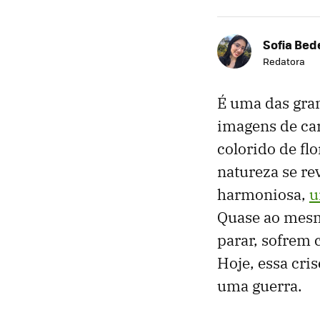
Sofia Bed
Redatora
É uma das gra
imagens de car
colorido de fl
natureza se re
harmoniosa,
u
Quase ao mesm
parar, sofrem 
Hoje, essa cri
uma guerra.