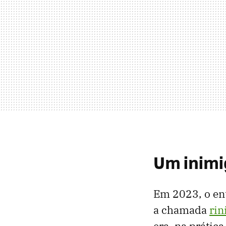
Um inimig
Em 2023, o en
a chamada
rin
era, na prátic