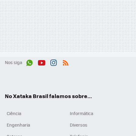
Nos siga
Wh
You
Inst
RSS
ats
tub
agr
App
e
am
No Xataka Brasil falamos sobre...
Ciência
Informática
Engenharia
Diversos