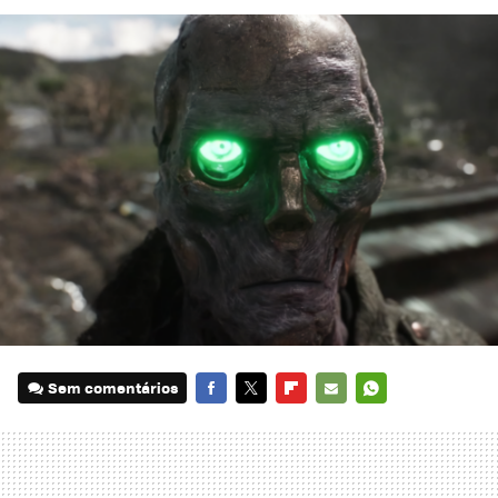
Sem comentários
FACEBOOK
TWITTER
FLIPBOARD
E-
WHATSAPP
MAIL