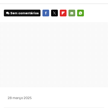
Sem comentários
FACEBOOK
TWITTER
FLIPBOARD
E-
WHATSAPP
MAIL
28 março 2025