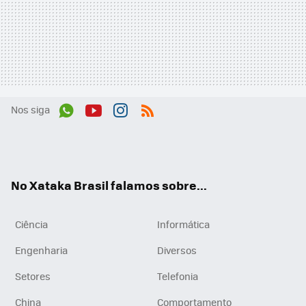
Nos siga
Wh
You
Inst
RSS
ats
tub
agr
App
e
am
No Xataka Brasil falamos sobre...
Ciência
Informática
Engenharia
Diversos
Setores
Telefonia
China
Comportamento