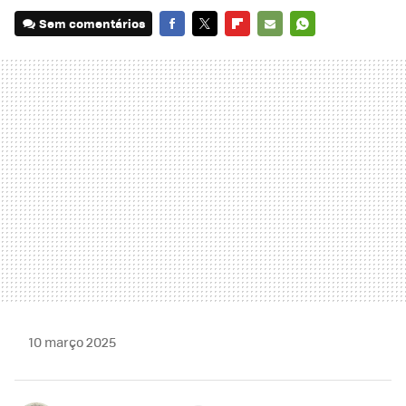
Sem comentários
FACEBOOK
TWITTER
FLIPBOARD
E-
WHATSAPP
MAIL
10 março 2025