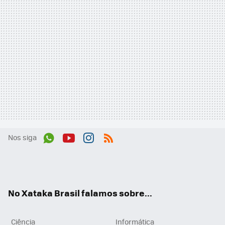
Nos siga
Wh
You
Inst
RSS
ats
tub
agr
App
e
am
No Xataka Brasil falamos sobre...
Ciência
Informática