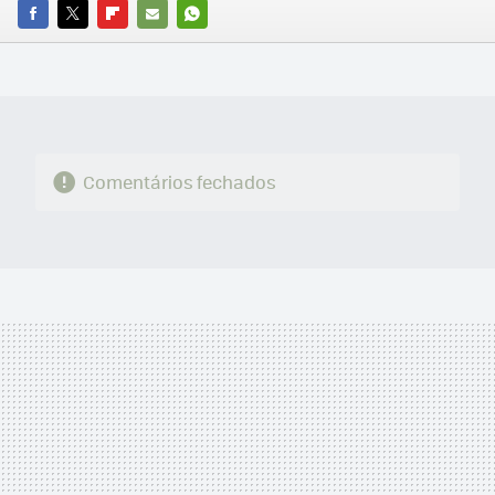
FACEBOOK
TWITTER
FLIPBOARD
E-
WHATSAPP
MAIL
Comentários fechados