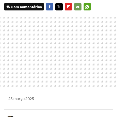
Sem comentários
FACEBOOK
TWITTER
FLIPBOARD
E-
WHATSAPP
MAIL
25 março 2025