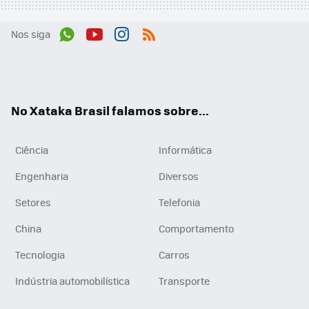
Nos siga
Wh
You
Inst
RSS
ats
tub
agr
App
e
am
No Xataka Brasil falamos sobre...
Ciência
Informática
Engenharia
Diversos
Setores
Telefonia
China
Comportamento
Tecnologia
Carros
Indústria automobilística
Transporte