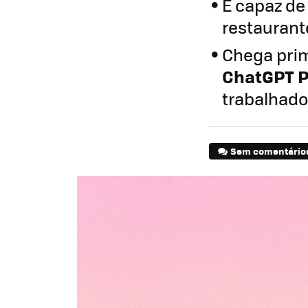
É capaz de
restaurant
Chega pri
ChatGPT P
trabalhado
Sem comentário