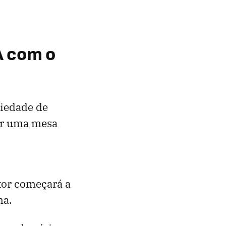
A com o
riedade de
tir uma mesa
tor começará a
ma.