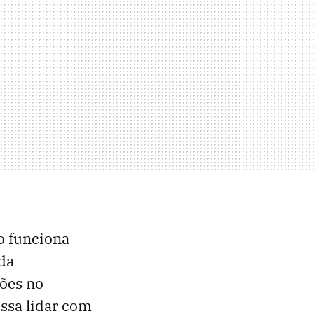
o funciona
 da
ções no
ossa lidar com