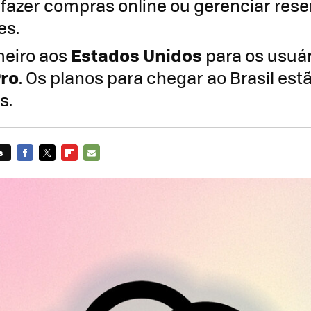
 fazer compras online ou gerenciar res
es.
Estados Unidos
meiro aos
para os usuár
ro
. Os planos para chegar ao Brasil es
s.
s
FACEBOOK
TWITTER
FLIPBOARD
E-
MAIL