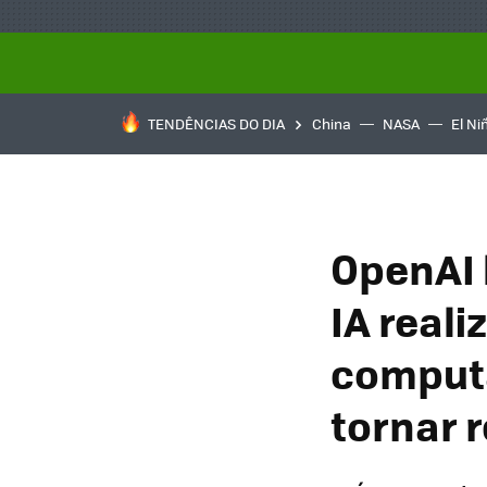
TENDÊNCIAS DO DIA
China
NASA
El Ni
OpenAI 
IA reali
comput
tornar 