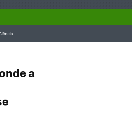
Ciência
 onde a
se