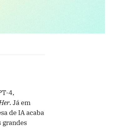
PT-4,
Her
. Já em
esa de IA acaba
s grandes