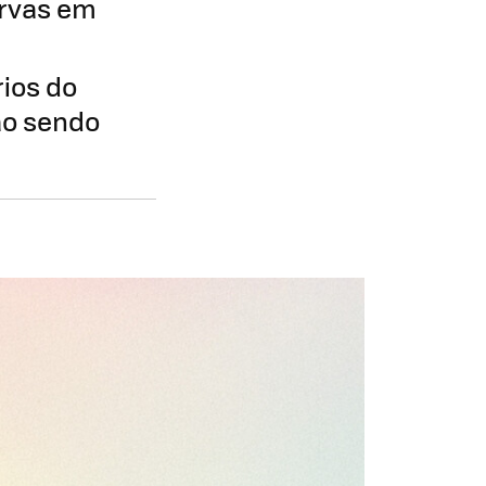
ervas em
ios do
tão sendo