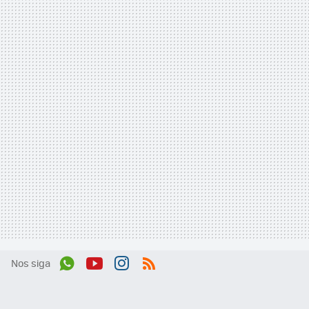
Nos siga
Wh
You
Inst
RSS
ats
tub
agr