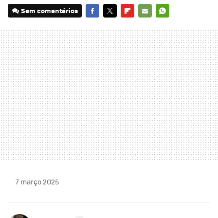
Sem comentários
FACEBOOK
TWITTER
FLIPBOARD
E-
WHATSAPP
MAIL
7 março 2025