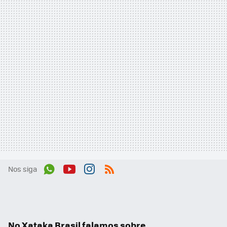
Nos siga
Wh
You
Inst
RSS
ats
tub
agr
App
e
am
No Xataka Brasil falamos sobre...