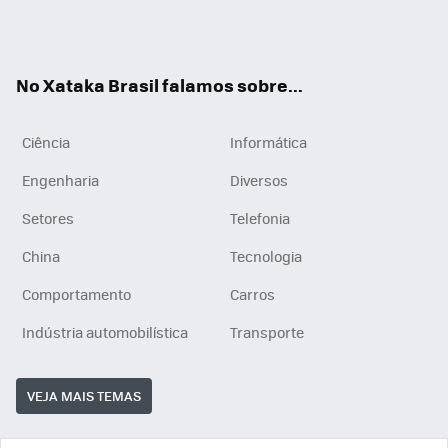
Wh
You
Inst
RSS
ats
tub
agr
App
e
am
No Xataka Brasil falamos sobre...
Ciência
Informática
Engenharia
Diversos
Setores
Telefonia
China
Tecnologia
Comportamento
Carros
Indústria automobilística
Transporte
VEJA MAIS TEMAS