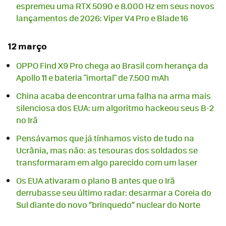
espremeu uma RTX 5090 e 8.000 Hz em seus novos
lançamentos de 2026: Viper V4 Pro e Blade 16
12 março
OPPO Find X9 Pro chega ao Brasil com herança da
Apollo 11 e bateria "imortal" de 7.500 mAh
China acaba de encontrar uma falha na arma mais
silenciosa dos EUA: um algoritmo hackeou seus B-2
no Irã
Pensávamos que já tínhamos visto de tudo na
Ucrânia, mas não: as tesouras dos soldados se
transformaram em algo parecido com um laser
Os EUA ativaram o plano B antes que o Irã
derrubasse seu último radar: desarmar a Coreia do
Sul diante do novo “brinquedo” nuclear do Norte