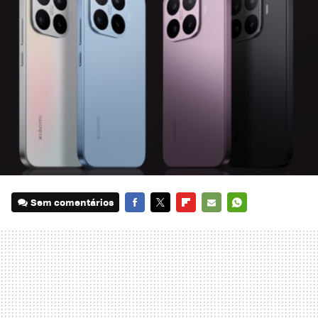
Sem comentários
FACEBOOK
TWITTER
FLIPBOARD
E-
WHATSAPP
MAIL