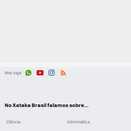
Nos siga
Wh
You
Inst
RSS
ats
tub
agr
App
e
am
No Xataka Brasil falamos sobre...
Ciência
Informática