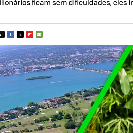
lionários ficam sem dificuldades, eles 
s
FACEBOOK
TWITTER
FLIPBOARD
E-
MAIL