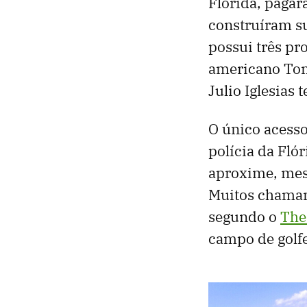
Flórida, paga
construíram s
possui três pr
americano Tom
Julio Iglesias 
O único acesso
polícia da Fló
aproxime, mesm
Muitos chamam 
segundo o
The
campo de golfe