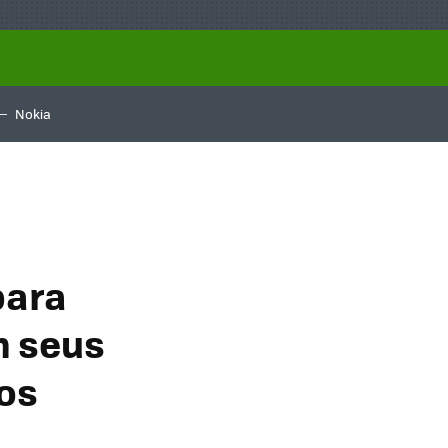
Nokia
para
m seus
hos