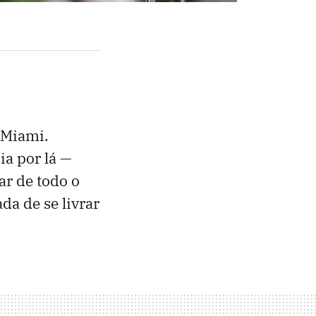
e Miami.
a por lá —
ar de todo o
a de se livrar