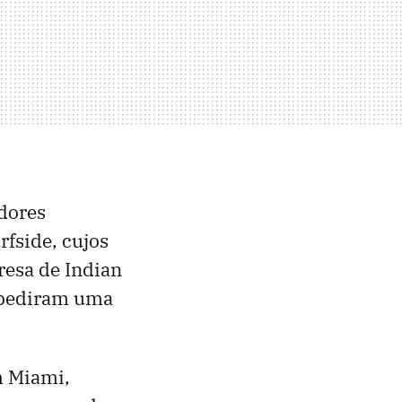
dores
fside, cujos
presa de Indian
e pediram uma
m Miami,