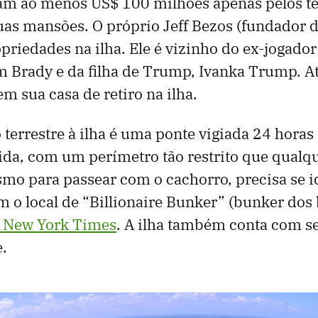
ram ao menos US$ 100 milhões apenas pelos t
uas mansões. O próprio Jeff Bezos (fundador
opriedades na ilha. Ele é vizinho do ex-jogador
 Brady e da filha de Trump, Ivanka Trump. At
tem sua casa de retiro na ilha.
 terrestre à ilha é uma ponte vigiada 24 horas 
rida, com um perímetro tão restrito que qualq
o para passear com o cachorro, precisa se id
o local de “Billionaire Bunker” (bunker dos b
 New York Times
. A ilha também conta com s
.