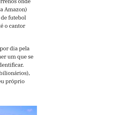
errenos onde
 da Amazon)
 de futebol
é o cantor
por dia pela
uer um que se
entificar.
ilionários),
eu próprio