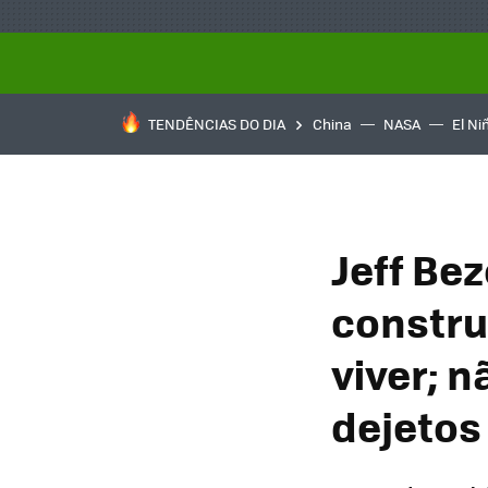
TENDÊNCIAS DO DIA
China
NASA
El Ni
Jeff Bez
constru
viver; 
dejetos