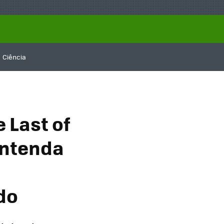
Ciência
 Last of
entenda
do