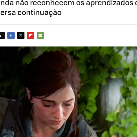
ainda não reconhecem os aprendizados 
versa continuação
s
FACEBOOK
TWITTER
FLIPBOARD
E-
MAIL