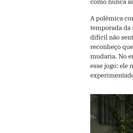
como nunca ant
A polêmica co
temporada da 
difícil não se
reconheço que 
mudaria. No e
esse jogo: ele 
experimentado