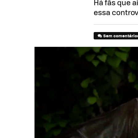
Há fãs que 
essa contro
Sem comentário