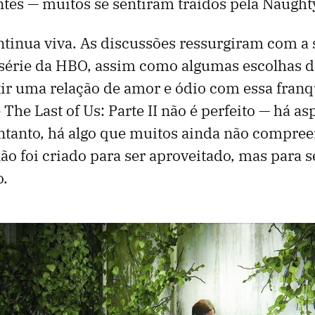
es — muitos se sentiram traídos pela Naught
ntinua viva. As discussões ressurgiram com a
série da HBO, assim como algumas escolhas de
ntir uma relação de amor e ódio com essa franq
The Last of Us: Parte II não é perfeito — há as
ntanto, há algo que muitos ainda não compre
não foi criado para ser aproveitado, mas para s
.