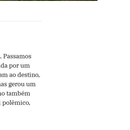
s. Passamos
nada por um
am ao destino,
enas gerou um
como também
i polêmico,