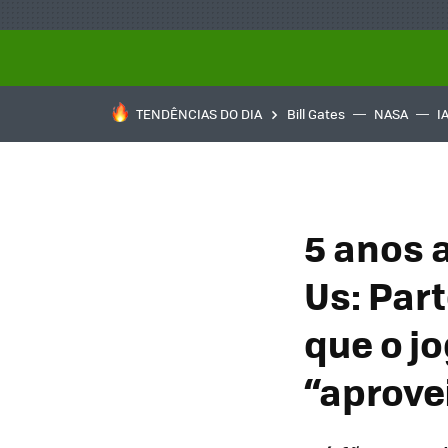
TENDÊNCIAS DO DIA
Bill Gates
NASA
I
5 anos 
Us: Par
que o jo
“aprove