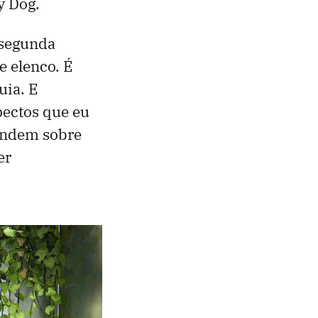
y Dog.
 segunda
 elenco. É
uia. E
pectos que eu
endem sobre
er