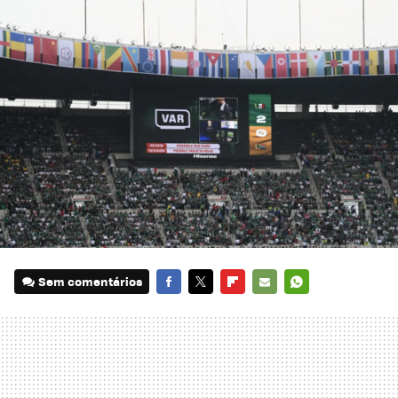
Sem comentários
FACEBOOK
TWITTER
FLIPBOARD
E-
WHATSAPP
MAIL