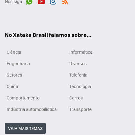
Nos siga
Wh
You
Inst
RSS
ats
tub
agr
App
e
am
No Xataka Brasil falamos sobre...
Ciência
Informática
Engenharia
Diversos
Setores
Telefonia
China
Tecnologia
Comportamento
Carros
Indústria automobilística
Transporte
VEJA MAIS TEMAS