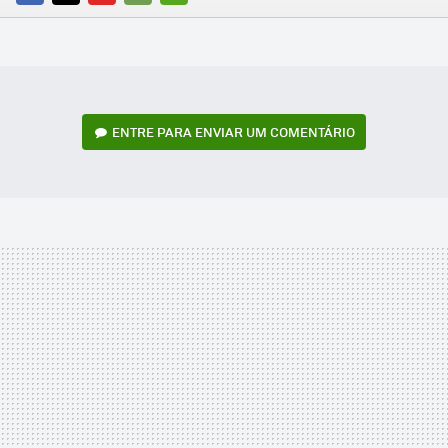
FACEBOOK
TWITTER
FLIPBOARD
E-
WHATSAPP
MAIL
ENTRE PARA ENVIAR UM COMENTÁRIO