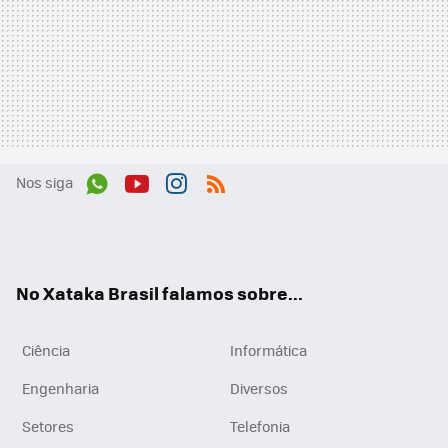
Nos siga
Wh
You
Inst
RSS
ats
tub
agr
App
e
am
No Xataka Brasil falamos sobre...
Ciência
Informática
Engenharia
Diversos
Setores
Telefonia