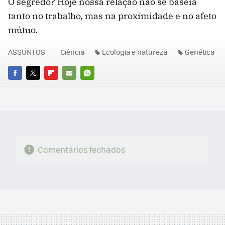
O segredo? Hoje nossa relação não se baseia
tanto no trabalho, mas na proximidade e no afeto
mútuo.
ASSUNTOS
Ciência
Ecologia e natureza
Genética
FACEBOOK
TWITTER
FLIPBOARD
E-
WHATSAPP
MAIL
Comentários fechados