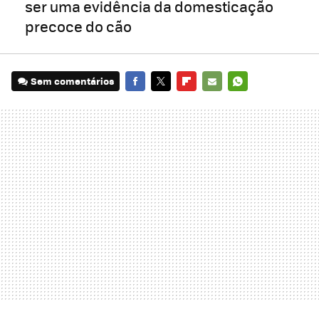
ser uma evidência da domesticação
precoce do cão
Sem comentários
FACEBOOK
TWITTER
FLIPBOARD
E-
WHATSAPP
MAIL