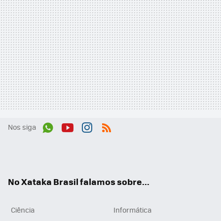
Nos siga
Wh
You
Inst
RSS
ats
tub
agr
App
e
am
No Xataka Brasil falamos sobre...
Ciência
Informática