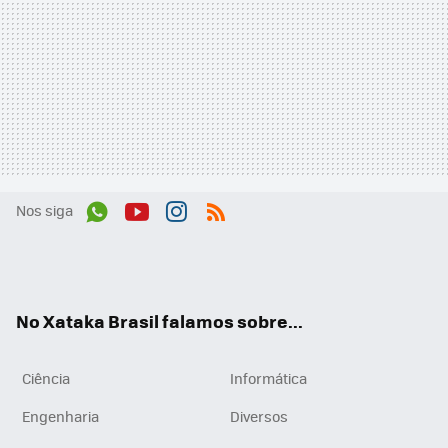
Nos siga
Wh
You
Inst
RSS
ats
tub
agr
App
e
am
No Xataka Brasil falamos sobre...
Ciência
Informática
Engenharia
Diversos