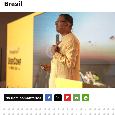
Brasil
Sem comentários
FACEBOOK
TWITTER
FLIPBOARD
E-
WHATSAPP
MAIL