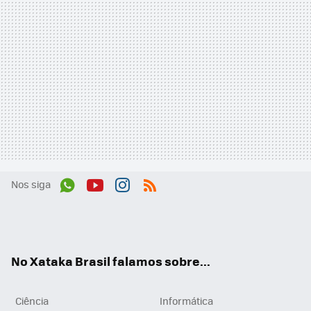
Nos siga
Wh
You
Inst
RSS
ats
tub
agr
App
e
am
No Xataka Brasil falamos sobre...
Ciência
Informática