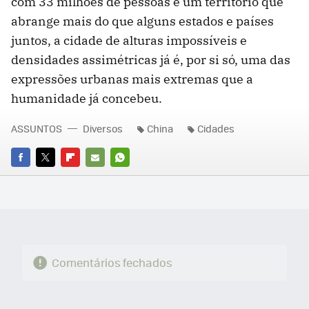
com 33 milhões de pessoas e um território que
abrange mais do que alguns estados e países
juntos, a cidade de alturas impossíveis e
densidades assimétricas já é, por si só, uma das
expressões urbanas mais extremas que a
humanidade já concebeu.
ASSUNTOS
Diversos
China
Cidades
FACEBOOK
TWITTER
FLIPBOARD
E-
WHATSAPP
MAIL
Comentários fechados