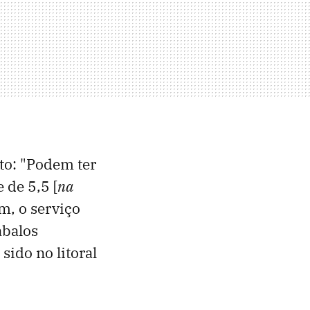
to: "Podem ter
 de 5,5 [
na
m, o serviço
abalos
sido no litoral