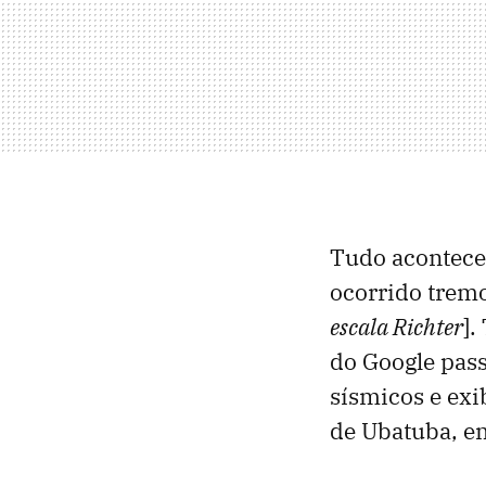
Tudo aconteceu
ocorrido tremo
escala Richter
].
do Google pas
sísmicos e exi
de Ubatuba, e