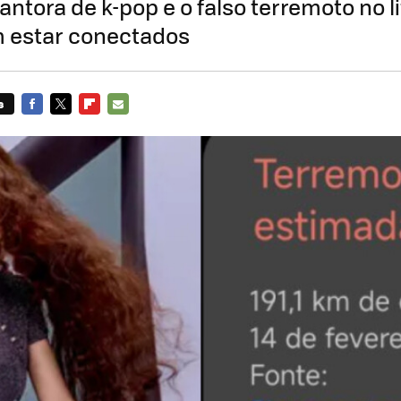
tora de k-pop e o falso terremoto no li
 estar conectados
s
FACEBOOK
TWITTER
FLIPBOARD
E-
MAIL