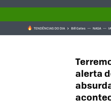
TENDÊNCIAS DO DIA
Bill Gates
NASA
I
Terremo
alerta 
absurda
aconte