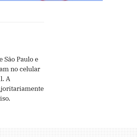
e São Paulo e
ram no celular
l. A
ajoritariamente
iso.