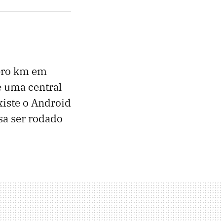
zero km em
e uma central
xiste o Android
sa ser rodado