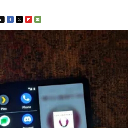
s
FACEBOOK
TWITTER
FLIPBOARD
E-
MAIL