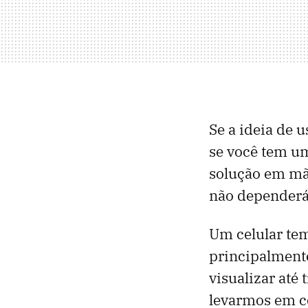
Se a ideia de u
se você tem u
solução em mão
não dependerá 
Um celular tem
principalment
visualizar até
levarmos em c