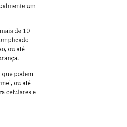
cipalmente um
 mais de 10
complicado
o, ou até
urança.
es que podem
inel, ou até
a celulares e