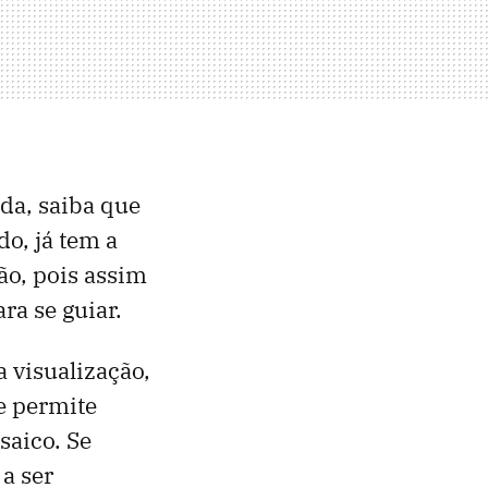
ada, saiba que
o, já tem a
ão, pois assim
ra se guiar.
 visualização,
e permite
saico. Se
a ser