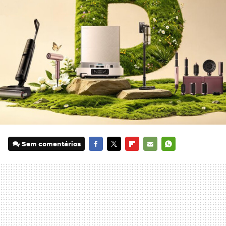
Sem comentários
FACEBOOK
TWITTER
FLIPBOARD
E-
WHATSAPP
MAIL