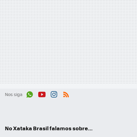
Nos siga
Wh
You
Inst
RSS
ats
tub
agr
App
e
am
No Xataka Brasil falamos sobre...