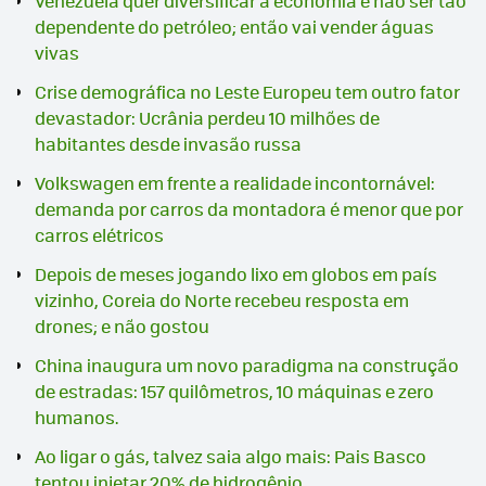
Venezuela quer diversificar a economia e não ser tão
dependente do petróleo; então vai vender águas
vivas
Crise demográfica no Leste Europeu tem outro fator
devastador: Ucrânia perdeu 10 milhões de
habitantes desde invasão russa
Volkswagen em frente a realidade incontornável:
demanda por carros da montadora é menor que por
carros elétricos
Depois de meses jogando lixo em globos em país
vizinho, Coreia do Norte recebeu resposta em
drones; e não gostou
China inaugura um novo paradigma na construção
de estradas: 157 quilômetros, 10 máquinas e zero
humanos.
Ao ligar o gás, talvez saia algo mais: Pais Basco
tentou injetar 20% de hidrogênio