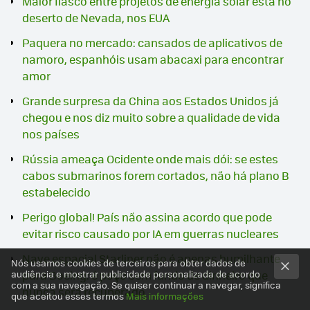
Maior fiasco entre projetos de energia solar está no
deserto de Nevada, nos EUA
Paquera no mercado: cansados de aplicativos de
namoro, espanhóis usam abacaxi para encontrar
amor
Grande surpresa da China aos Estados Unidos já
chegou e nos diz muito sobre a qualidade de vida
nos países
Rússia ameaça Ocidente onde mais dói: se estes
cabos submarinos forem cortados, não há plano B
estabelecido
Perigo global! País não assina acordo que pode
evitar risco causado por IA em guerras nucleares
Nave espacial Starliner não é apenas humilhante
Nós usamos cookies de terceiros para obter dados de
audiência e mostrar publicidade personalizada de acordo
para Boeing: é poço sem fundo de dinheiro que
com a sua navegação. Se quiser continuar a navegar, significa
nunca será recuperado
que aceitou esses termos
Mais informações