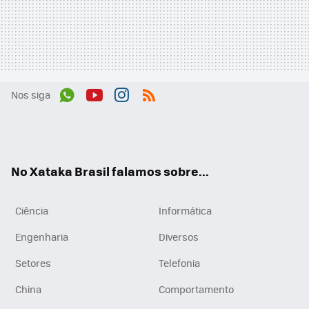
Nos siga
Wh
You
Inst
RSS
ats
tub
agr
App
e
am
No Xataka Brasil falamos sobre...
Ciência
Informática
Engenharia
Diversos
Setores
Telefonia
China
Comportamento