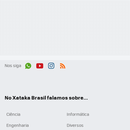
Nos siga
Wh
You
Inst
RSS
ats
tub
agr
App
e
am
No Xataka Brasil falamos sobre...
Ciência
Informática
Engenharia
Diversos