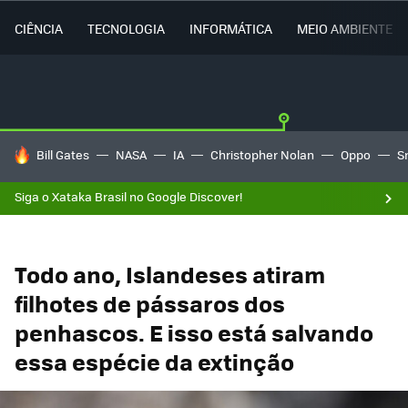
CIÊNCIA
TECNOLOGIA
INFORMÁTICA
MEIO AMBIENTE
TENDÊNCIAS DO DIA
Bill Gates
NASA
IA
Christopher Nolan
Oppo
S
Siga o Xataka Brasil no Google Discover!
Todo ano, Islandeses atiram
filhotes de pássaros dos
penhascos. E isso está salvando
essa espécie da extinção