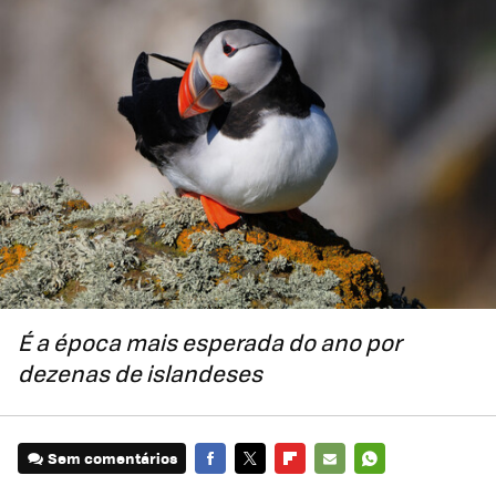
É a época mais esperada do ano por
dezenas de islandeses
Sem comentários
FACEBOOK
TWITTER
FLIPBOARD
E-
WHATSAPP