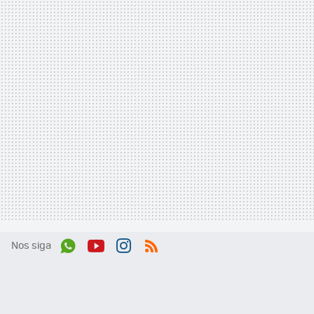
Nos siga
Wh
You
Inst
RSS
ats
tub
agr
App
e
am