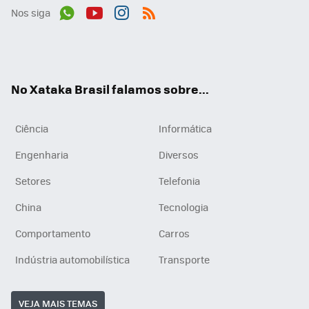
Nos siga
Wh
You
Inst
RSS
ats
tub
agr
App
e
am
No Xataka Brasil falamos sobre...
Ciência
Informática
Engenharia
Diversos
Setores
Telefonia
China
Tecnologia
Comportamento
Carros
Indústria automobilística
Transporte
VEJA MAIS TEMAS