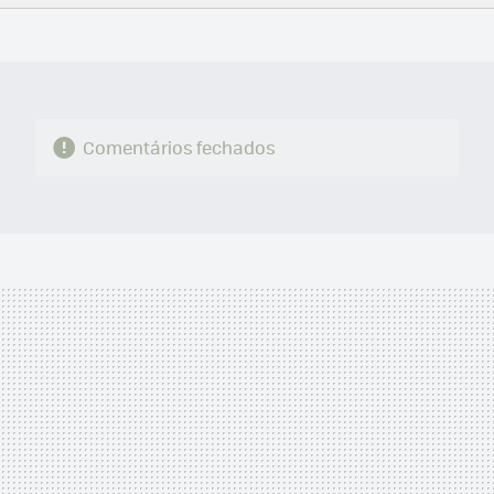
FACEBOOK
TWITTER
FLIPBOARD
E-
WHATSAPP
MAIL
Comentários fechados