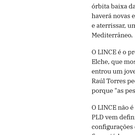
órbita baixa da
haverá novas e
e aterrissar, 
Mediterrâneo.
O LINCE é o p
Elche, que mo
entrou um jov
Raúl Torres p
porque "as pe
O LINCE não é
PLD vem defini
configurações 