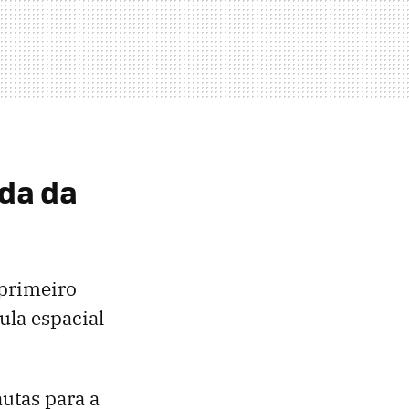
ada da
primeiro
la espacial
utas para a