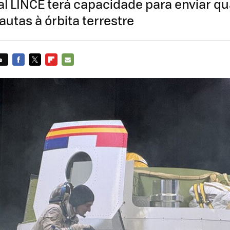
l LINCE terá capacidade para enviar qu
autas à órbita terrestre
s
FACEBOOK
TWITTER
FLIPBOARD
E-
MAIL