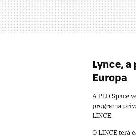
Lynce, a
Europa
A PLD Space v
programa priv
LINCE.
O LINCE terá c