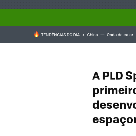
TENDÊNCIAS DO DIA
China
Onda de calor
A PLD S
primeir
desenv
espaço