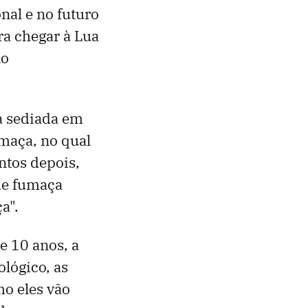
onal e no futuro
ra chegar à Lua
no
a sediada em
maça, no qual
ntos depois,
de fumaça
a".
e 10 anos, a
lógico, as
mo eles vão