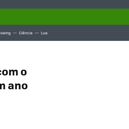
Boeing
Ciência
Lua
 com o
um ano