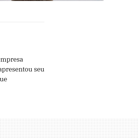
 empresa
 apresentou seu
que