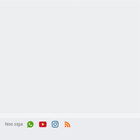
Nos siga
Wh
You
Inst
RSS