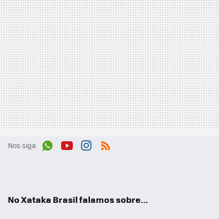
Nos siga
Wh
You
Inst
RSS
ats
tub
agr
App
e
am
No Xataka Brasil falamos sobre...