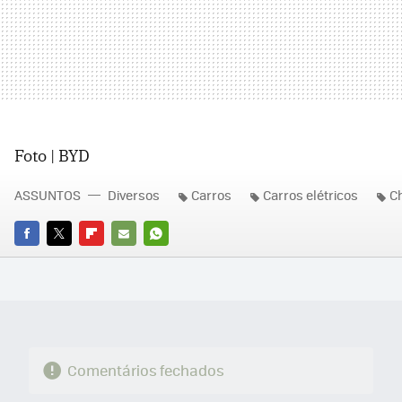
Foto | BYD
ASSUNTOS
Diversos
Carros
Carros elétricos
C
FACEBOOK
TWITTER
FLIPBOARD
E-
WHATSAPP
MAIL
Comentários fechados