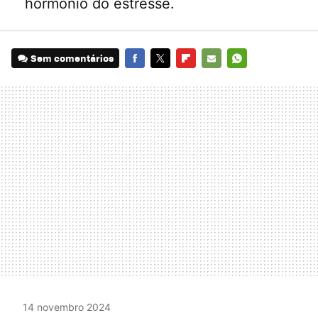
hormônio do estresse.
Sem comentários
FACEBOOK
TWITTER
FLIPBOARD
E-
WHATSAPP
MAIL
14 novembro 2024