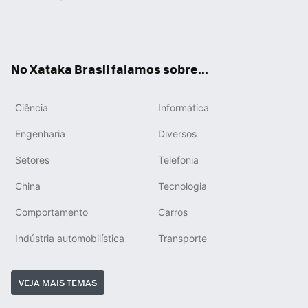
Wh
You
Inst
RSS
ats
tub
agr
App
e
am
No Xataka Brasil falamos sobre...
Ciência
Informática
Engenharia
Diversos
Setores
Telefonia
China
Tecnologia
Comportamento
Carros
Indústria automobilística
Transporte
VEJA MAIS TEMAS