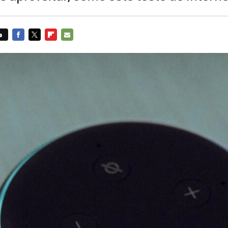
s
FACEBOOK
TWITTER
FLIPBOARD
E-
MAIL