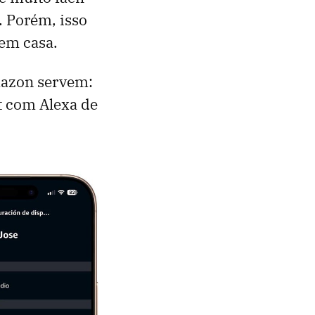
. Porém, isso
em casa.
mazon servem:
t com Alexa de