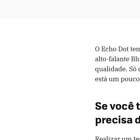
O Echo Dot tem
alto-falante B
qualidade. Só
está um pouco
Se você 
precisa 
Realizar um te