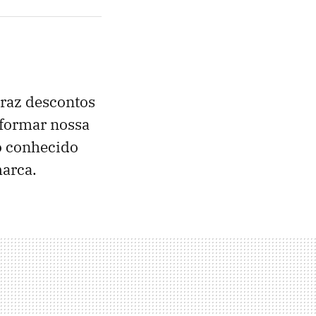
traz descontos
sformar nossa
 o conhecido
marca.