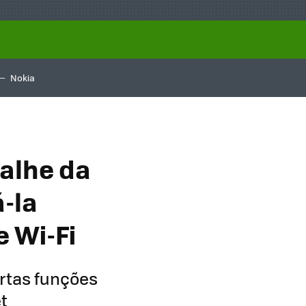
Nokia
alhe da
-la
e Wi-Fi
rtas funções
t