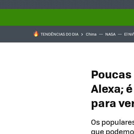
TENDÊNCIAS DO DIA
China
NASA
El Ni
Poucas 
Alexa; 
para ve
Os populare
que podemos 