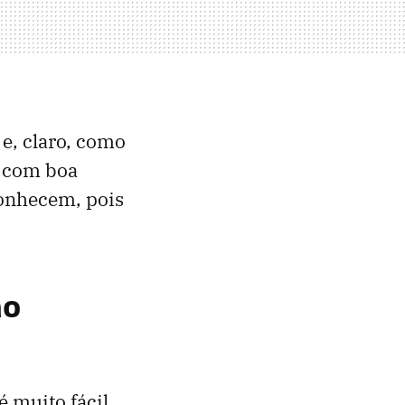
e, claro, como
a com boa
onhecem, pois
ão
é muito fácil