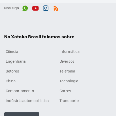
Nos siga
Wh
You
Inst
RSS
ats
tub
agr
App
e
am
No Xataka Brasil falamos sobre...
Ciência
Informática
Engenharia
Diversos
Setores
Telefonia
China
Tecnologia
Comportamento
Carros
Indústria automobilística
Transporte