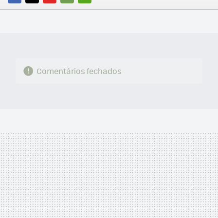
FACEBOOK
TWITTER
FLIPBOARD
E-
WHATSAPP
MAIL
Comentários fechados