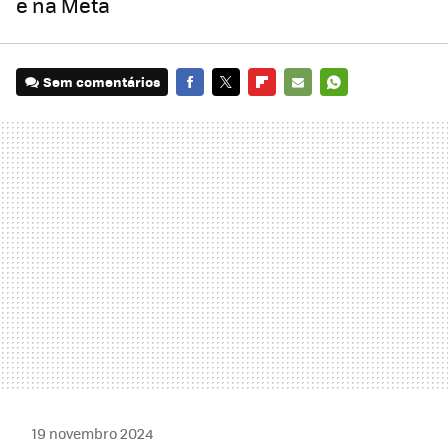
e na Meta
Sem comentários
FACEBOOK
TWITTER
FLIPBOARD
E-
WHATSAPP
MAIL
19 novembro 2024