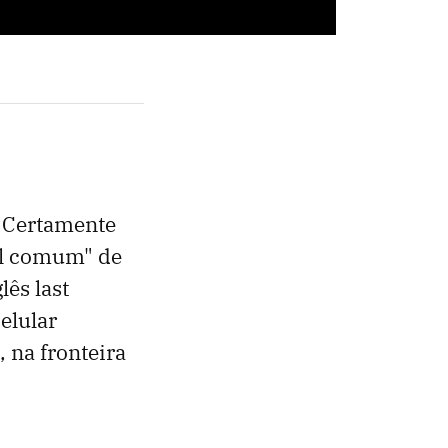
. Certamente
ral comum" de
ês last
elular
 na fronteira