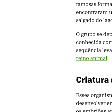
famosas forma
encontraram u
salgado do lag
O grupo se de
conhecida com
sequência leva
reino animal
.
Criatura 
Esses organism
desenvolver em
os embriões an