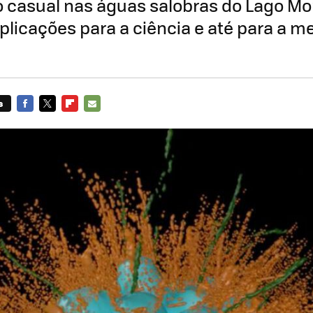
 casual nas águas salobras do Lago Mo
licações para a ciência e até para a m
s
FACEBOOK
TWITTER
FLIPBOARD
E-
MAIL