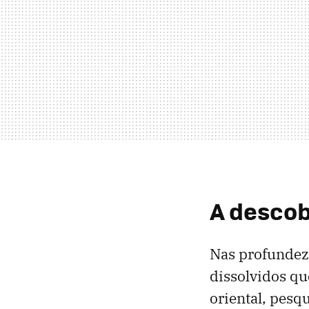
A descob
Nas profundez
dissolvidos qu
oriental, pesq