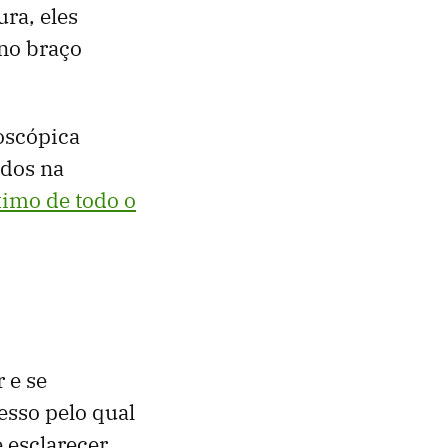
ra, eles
no braço
oscópica
udos na
ximo de todo o
 e se
esso pelo qual
 esclarecer