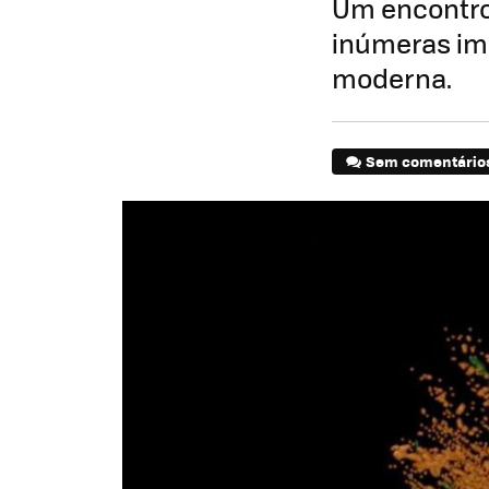
Um encontro
inúmeras imp
moderna.
Sem comentário