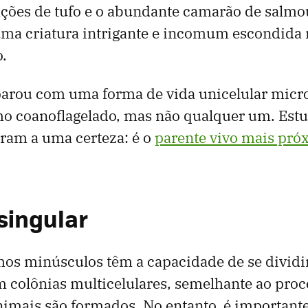
ções de tufo e o abundante camarão de salmou
ma criatura intrigante e incomum escondida 
o.
parou com uma forma de vida unicelular micr
o coanoflagelado, mas não qualquer um. Est
ram a uma certeza: é o
parente vivo mais pró
singular
os minúsculos têm a capacidade de se dividir
 colônias multicelulares, semelhante ao proc
imais são formados. No entanto, é importante