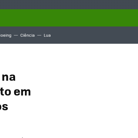
Boeing
Ciência
Lua
 na
nto em
os