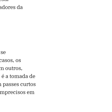
adores da
 se
casos, os
m outros,
 é a tomada de
m passes curtos
 imprecisos em