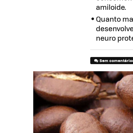
amiloide.
Quanto mai
desenvolve
neuro prote
Sem comentário