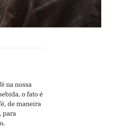
fé na nossa
ebida, o fato é
fé, de maneira
, para
o.