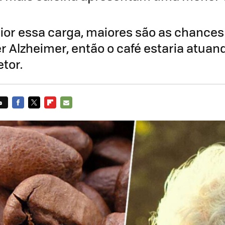
or essa carga, maiores são as chances
r Alzheimer, então o café estaria atu
tor.
s
FACEBOOK
TWITTER
FLIPBOARD
E-
MAIL