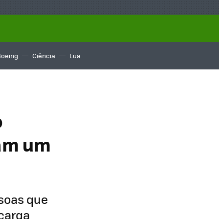
Boeing
Ciência
Lua
o
ram um
soas que
carga