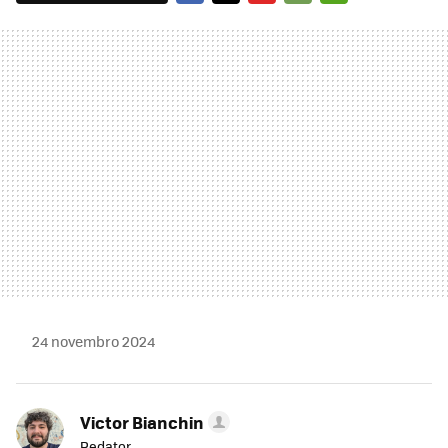
FACEBOOK
TWITTER
FLIPBOARD
E-
WHATSAPP
MAIL
24 novembro 2024
Victor Bianchin
Redator