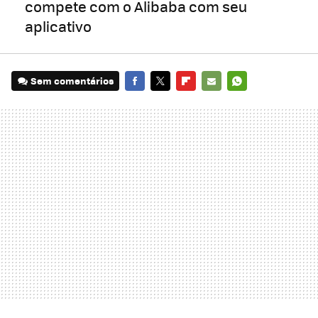
compete com o Alibaba com seu
aplicativo
Sem comentários
FACEBOOK
TWITTER
FLIPBOARD
E-
WHATSAPP
MAIL