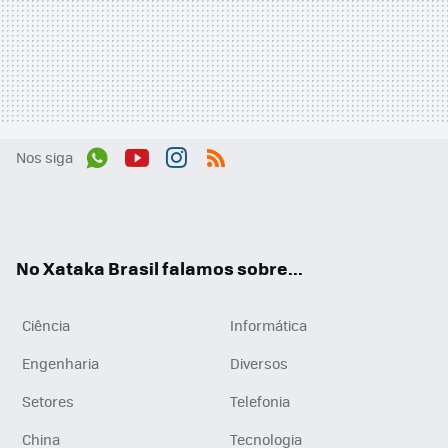
Nos siga
Wh
You
Inst
RSS
ats
tub
agr
App
e
am
No Xataka Brasil falamos sobre...
Ciência
Informática
Engenharia
Diversos
Setores
Telefonia
China
Tecnologia