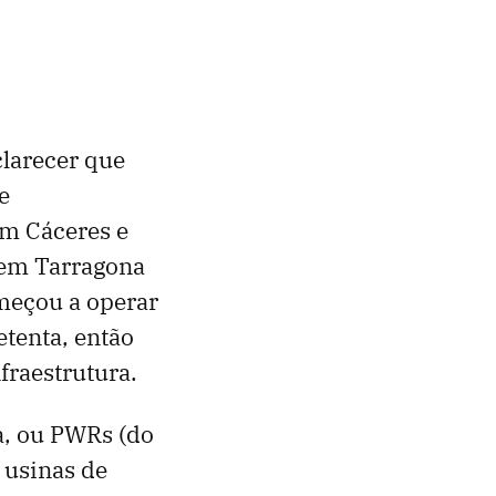
larecer que
e
em Cáceres e
 em Tarragona
meçou a operar
etenta, então
fraestrutura.
a, ou PWRs (do
 usinas de