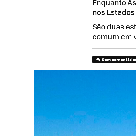
Enquanto Asc
nos Estados 
São duas es
comum em v
Sem comentário