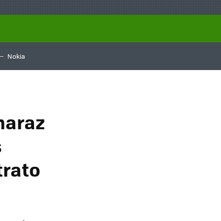
Nokia
maraz
s
trato