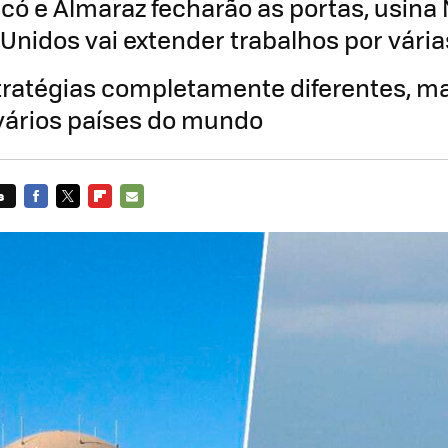
ó e Almaraz fecharão as portas, usina
Unidos vai extender trabalhos por vári
tratégias completamente diferentes, ma
ários países do mundo
s
FACEBOOK
TWITTER
FLIPBOARD
E-
MAIL