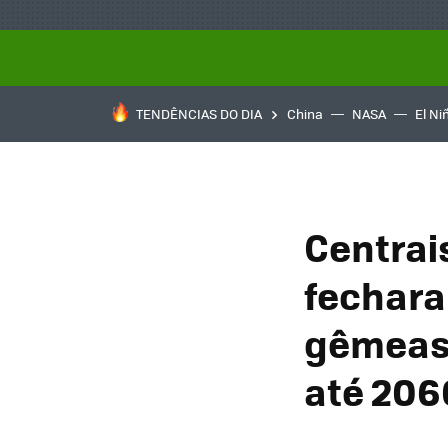
TENDÊNCIAS DO DIA
China
NASA
El Ni
Centrai
fechara
gêmeas 
até 206