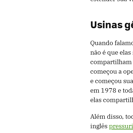
Usinas 
Quando falamo
não é que elas
compartilham a
começou a ope
e começou sua
em 1978 e toda
elas compartil
Além disso, to
inglês
pressuri