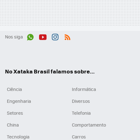
Nos siga
Wh
You
Inst
RSS
ats
tub
agr
App
e
am
No Xataka Brasil falamos sobre...
Ciência
Informática
Engenharia
Diversos
Setores
Telefonia
China
Comportamento
Tecnologia
Carros