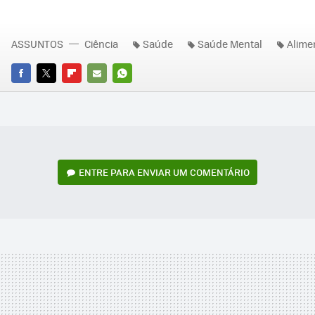
ASSUNTOS
Ciência
Saúde
Saúde Mental
Alime
FACEBOOK
TWITTER
FLIPBOARD
E-
WHATSAPP
MAIL
ENTRE PARA ENVIAR UM COMENTÁRIO