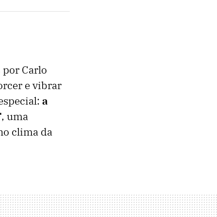
 por Carlo
orcer e vibrar
special:
a
F
, uma
 no clima da