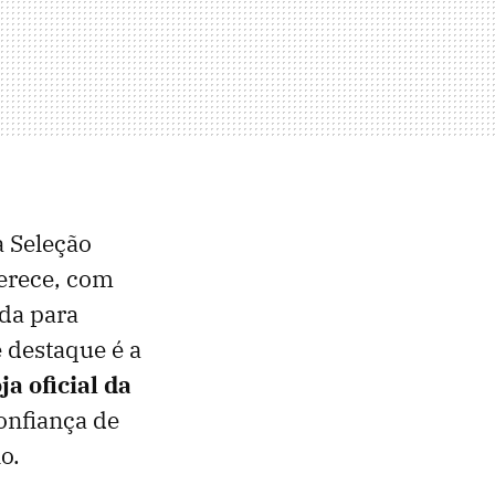
a Seleção
ferece, com
da para
e destaque é a
oja oficial da
confiança de
o.