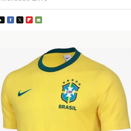
s
FACEBOOK
TWITTER
FLIPBOARD
E-
MAIL