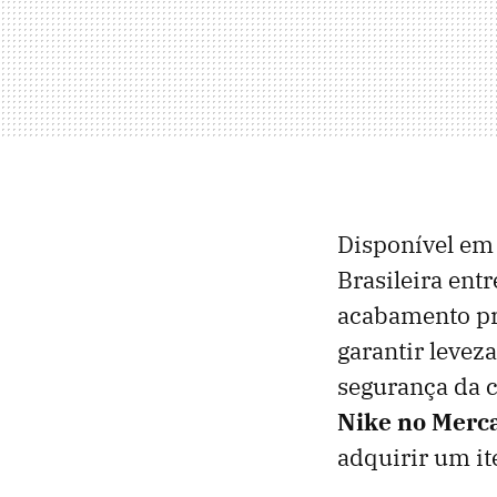
Disponível em 
Brasileira ent
acabamento pr
garantir levez
segurança da 
Nike
no
Merca
adquirir um it