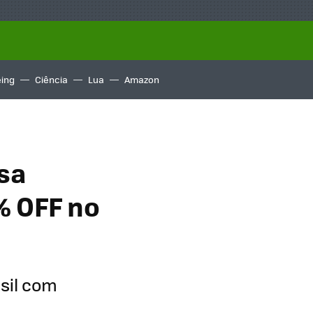
ing
Ciência
Lua
Amazon
sa
% OFF no
asil com