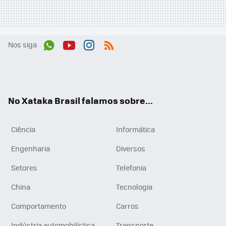
Nos siga
Wh
You
Inst
RSS
ats
tub
agr
App
e
am
No Xataka Brasil falamos sobre...
Ciência
Informática
Engenharia
Diversos
Setores
Telefonia
China
Tecnologia
Comportamento
Carros
Indústria automobilística
Transporte