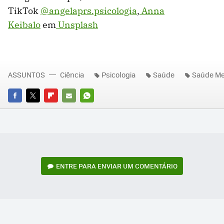
TikTok
@angelaprs.psicologia
,
Anna
Keibalo
em
Unsplash
ASSUNTOS
Ciência
Psicologia
Saúde
Saúde Me
FACEBOOK
TWITTER
FLIPBOARD
E-
WHATSAPP
MAIL
ENTRE PARA ENVIAR UM COMENTÁRIO