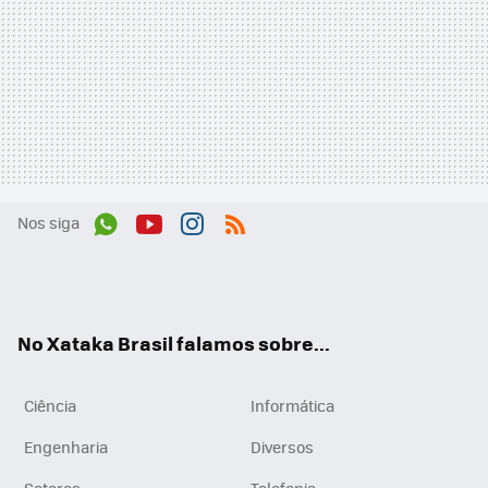
Nos siga
Wh
You
Inst
RSS
ats
tub
agr
App
e
am
No Xataka Brasil falamos sobre...
Ciência
Informática
Engenharia
Diversos