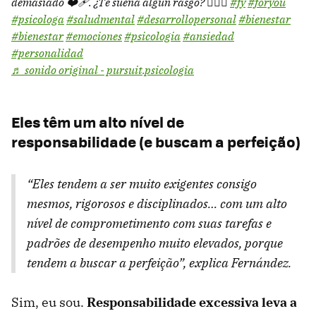
demasiado ❤️‍🩹. ¿Te suena algún rasgo? 🙆🏻‍♀️
#fy
#foryou
#psicologa
#saludmental
#desarrollopersonal
#bienestar
#bienestar
#emociones
#psicologia
#ansiedad
#personalidad
♬ sonido original - pursuit.psicologia
Eles têm um alto nível de
responsabilidade (e buscam a perfeição)
“Eles tendem a ser muito exigentes consigo
mesmos, rigorosos e disciplinados… com um alto
nível de comprometimento com suas tarefas e
padrões de desempenho muito elevados, porque
tendem a buscar a perfeição”, explica Fernández.
Sim, eu sou.
Responsabilidade excessiva leva a