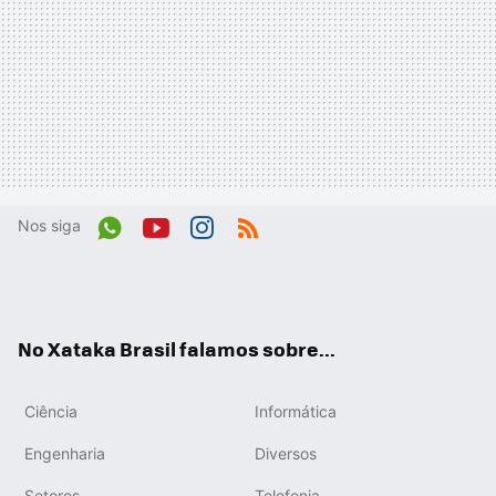
Nos siga
Wh
You
Inst
RSS
ats
tub
agr
App
e
am
No Xataka Brasil falamos sobre...
Ciência
Informática
Engenharia
Diversos
Setores
Telefonia