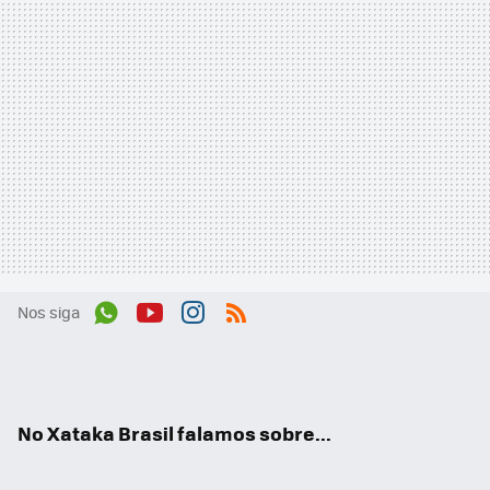
Nos siga
Wh
You
Inst
RSS
ats
tub
agr
App
e
am
No Xataka Brasil falamos sobre...