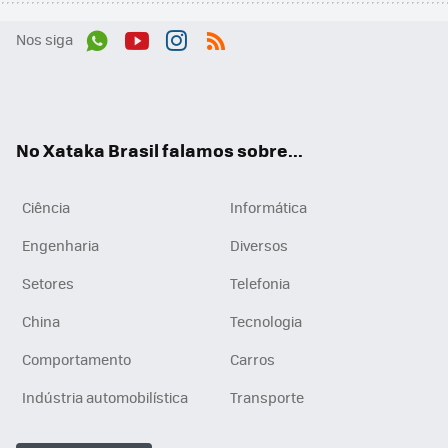
Nos siga
Wh
You
Inst
RSS
ats
tub
agr
App
e
am
No Xataka Brasil falamos sobre...
Ciência
Informática
Engenharia
Diversos
Setores
Telefonia
China
Tecnologia
Comportamento
Carros
Indústria automobilística
Transporte