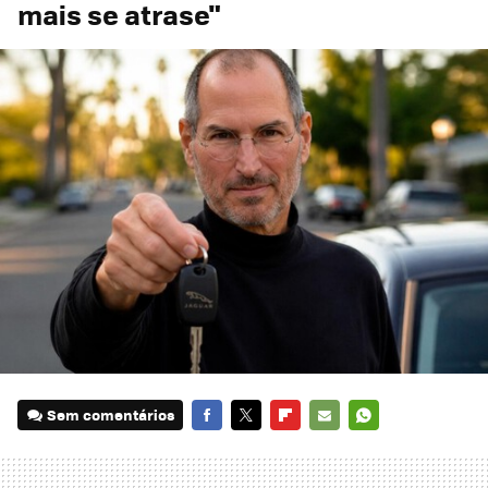
mais se atrase"
Sem comentários
FACEBOOK
TWITTER
FLIPBOARD
E-
WHATSAPP
MAIL