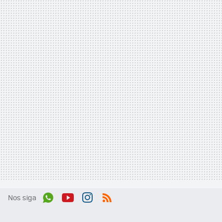
Nos siga
Wh
You
Inst
RSS