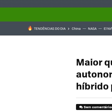
TENDÊNCIAS DO DIA
China
NASA
El Ni
Maior q
autonom
híbrido
Sem comentário