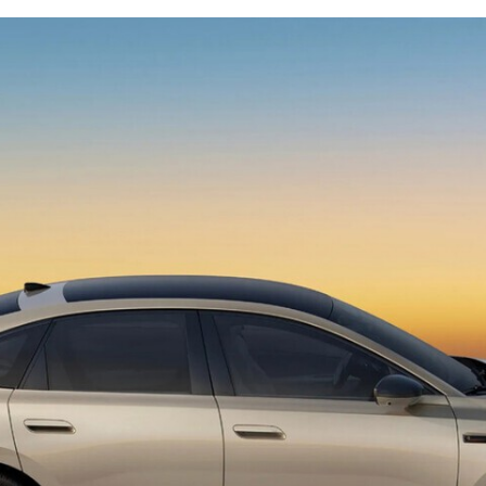
FACEBOOK
TWITTER
FLIPBOARD
E-
MAIL