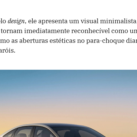
elo
design
, ele apresenta um visual minimalist
o tornam imediatamente reconhecível como u
como as aberturas estéticas no para-choque dia
róis.