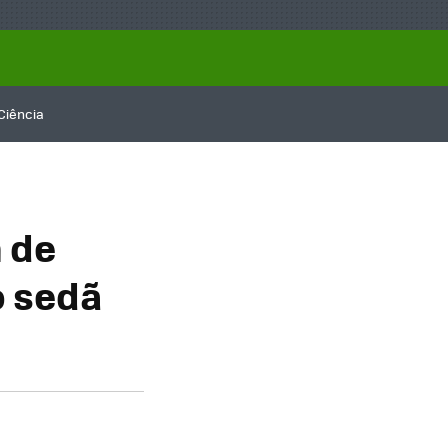
Ciência
 de
o sedã