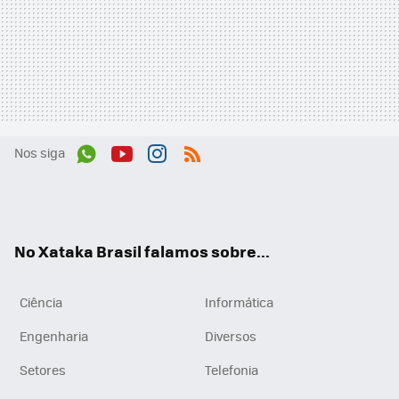
Nos siga
Wh
You
Inst
RSS
ats
tub
agr
App
e
am
No Xataka Brasil falamos sobre...
Ciência
Informática
Engenharia
Diversos
Setores
Telefonia