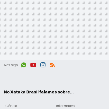
Nos siga
Wh
You
Inst
RSS
ats
tub
agr
App
e
am
No Xataka Brasil falamos sobre...
Ciência
Informática