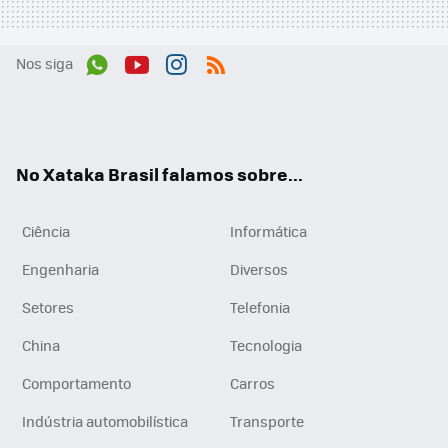
Nos siga
Wh
You
Inst
RSS
ats
tub
agr
App
e
am
No Xataka Brasil falamos sobre...
Ciência
Informática
Engenharia
Diversos
Setores
Telefonia
China
Tecnologia
Comportamento
Carros
Indústria automobilística
Transporte